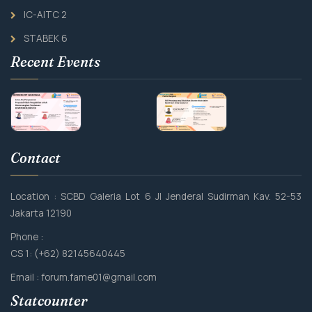
IC-AITC 2
STABEK 6
Recent Events
Contact
Location : SCBD Galeria Lot 6 Jl Jenderal Sudirman Kav. 52-53
Jakarta 12190
Phone :
CS 1: (+62) 82145640445
Email :
forum.fame01@gmail.com
Statcounter